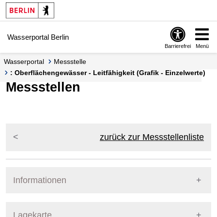
Springe zur Navigation
Springe zum Inhalt
Wasserportal Berlin
Barrierefrei
Menü
Wasserportal
Messstelle
: Oberflächengewässer - Leitfähigkeit (Grafik - Einzelwerte)
Messstellen
zurück zur Messstellenliste
Informationen
Pegel Berlin
Lagekarte