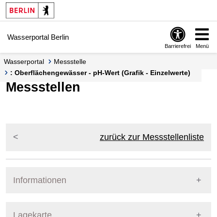
Springe zur Navigation
Springe zum Inhalt
Wasserportal Berlin
Barrierefrei
Menü
Wasserportal
Messstelle
: Oberflächengewässer - pH-Wert (Grafik - Einzelwerte)
Messstellen
zurück zur Messstellenliste
Informationen
Pegel Berlin
Lagekarte