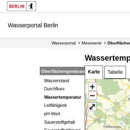
Springe zur Navigation
Springe zum Inhalt
Wasserportal Berlin
Wasserportal
Messwerte
Oberfläch
Wassertemp
Oberflächengewässer
Karte
Tabelle
Wasserstand
+
Durchfluss
−
Wassertemperatur
⤢
Leitfähigkeit
pH-Wert
Sauerstoffgehalt