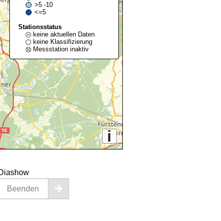
>5 -10
<=5
Stationsstatus
keine aktuellen Daten
keine Klassifizierung
Messstation inaktiv
i
Diashow
Beenden