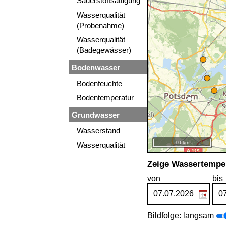
Sauerstoffsättigung
Wasserqualität
(Probenahme)
Wasserqualität
(Badegewässer)
Bodenwasser
Bodenfeuchte
Bodentemperatur
Grundwasser
Wasserstand
10 km
Wasserqualität
+
Zeige Wassertemper
−
von
bis
Bildfolge: langsam