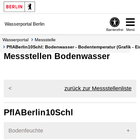
Springe zur Navigation
Springe zum Inhalt
Wasserportal Berlin
Barrierefrei
Menü
Wasserportal
Messstelle
PflABerlin10Schl: Bodenwasser - Bodentemperatur (Grafik - Ei
Messstellen Bodenwasser
zurück zur Messstellenliste
PflABerlin10Schl
Bodenfeuchte