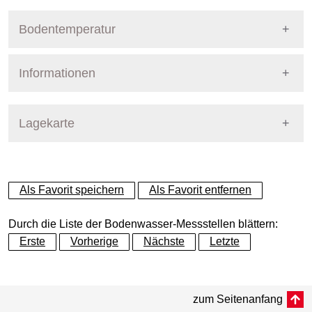
Bodentemperatur
Informationen
Pegel Berlin
Name
PflABerlin10Schl
Lagekarte
Straße
Schlossgarten
+
Als Favorit speichern
Als Favorit entfernen
Bezirk
Charlottenburg-Wilmersdorf
−
Durch die Liste der Bodenwasser-Messstellen blättern:
Betreiber
Pflanzenschutzamt
Erste
Vorherige
Nächste
Letzte
Dynamische Grafik
Messtiefe
Dynamische Grafik
bis 85 cm
zum Seitenanfang