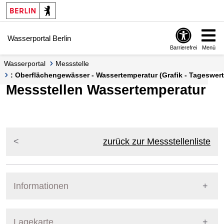
Springe zur Navigation
Springe zum Inhalt
Wasserportal Berlin
Barrierefrei
Menü
Wasserportal
Messstelle
: Oberflächengewässer - Wassertemperatur (Grafik - Tageswert
Messstellen Wassertemperatur
zurück zur Messstellenliste
Informationen
Pegel Berlin
Lagekarte