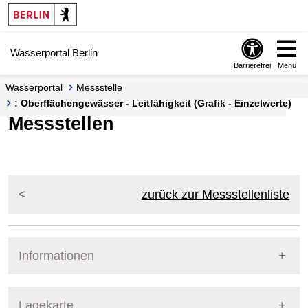
Springe zur Navigation
Springe zum Inhalt
Wasserportal Berlin
Barrierefrei
Menü
Wasserportal
Messstelle
: Oberflächengewässer - Leitfähigkeit (Grafik - Einzelwerte)
Messstellen
zurück zur Messstellenliste
Informationen
Pegel Berlin
Lagekarte