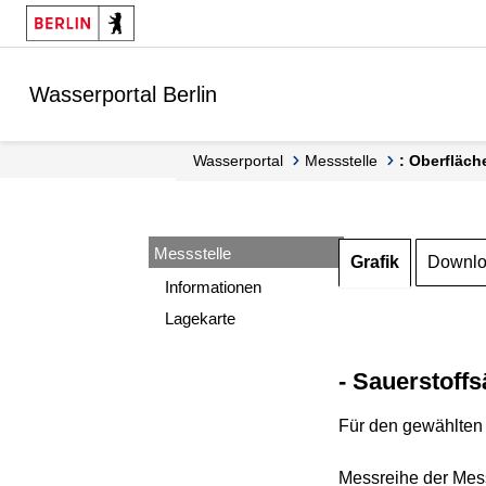
Springe zur Navigation
Springe zum Inhalt
Wasserportal Berlin
Wasserportal
Messstelle
: Oberfläch
Messstelle
Grafik
Downl
Informationen
Lagekarte
- Sauerstoffs
Für den gewählten 
Messreihe der Mess