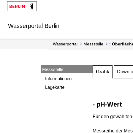
Springe zur Navigation
Springe zum Inhalt
Wasserportal Berlin
Wasserportal
Messstelle
: Oberfläch
Messstelle
Grafik
Downl
Informationen
Lagekarte
- pH-Wert
Für den gewählten 
Messreihe der Mess