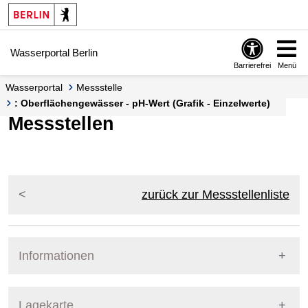
Springe zur Navigation
Springe zum Inhalt
Wasserportal Berlin
Barrierefrei
Menü
Wasserportal
Messstelle
: Oberflächengewässer - pH-Wert (Grafik - Einzelwerte)
Messstellen
zurück zur Messstellenliste
Informationen
Pegel Berlin
Lagekarte