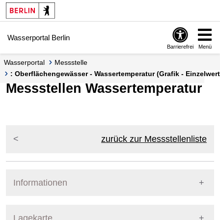
Springe zur Navigation
Springe zum Inhalt
Wasserportal Berlin
Barrierefrei
Menü
Wasserportal
Messstelle
: Oberflächengewässer - Wassertemperatur (Grafik - Einzelwert
Messstellen Wassertemperatur
zurück zur Messstellenliste
Informationen
Pegel Berlin
Lagekarte