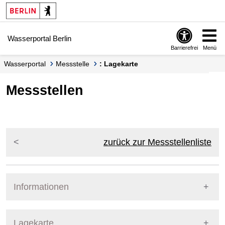
Springe zur Navigation
Springe zum Inhalt
Wasserportal Berlin
Barrierefrei
Menü
Wasserportal
Messstelle
: Lagekarte
Messstellen
zurück zur Messstellenliste
Informationen
Pegel Berlin
Lagekarte