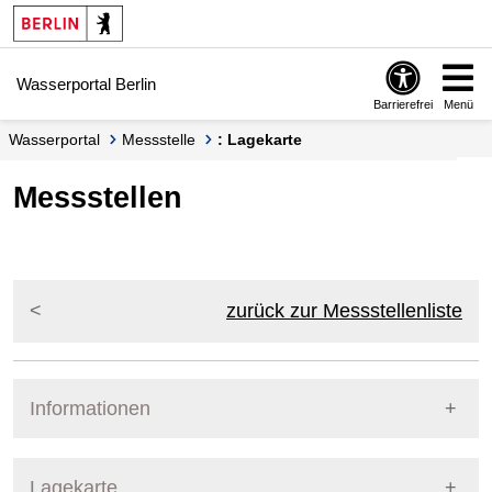
Springe zur Navigation
Springe zum Inhalt
Wasserportal Berlin
Barrierefrei
Menü
Wasserportal
Messstelle
: Lagekarte
Messstellen
zurück zur Messstellenliste
Informationen
Pegel Berlin
Lagekarte