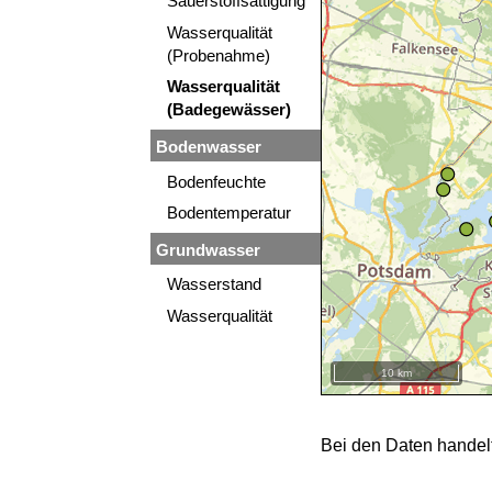
Sauerstoffsättigung
Wasserqualität
(Probenahme)
Wasserqualität
(Badegewässer)
Bodenwasser
Bodenfeuchte
Bodentemperatur
Grundwasser
Wasserstand
Wasserqualität
10 km
+
−
Bei den Daten handel