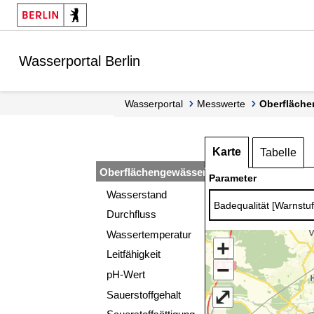
Springe zur Navigation
Springe zum Inhalt
Wasserportal Berlin
Wasserportal
Messwerte
Oberfläch
Karte
Tabelle
Oberflächengewässer
Parameter
Wasserstand
Durchfluss
Wassertemperatur
+
Leitfähigkeit
−
pH-Wert
⤢
Sauerstoffgehalt