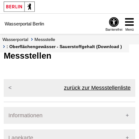
Springe zur Navigation
Springe zum Inhalt
Wasserportal Berlin
Barrierefrei
Menü
Wasserportal
Messstelle
: Oberflächengewässer - Sauerstoffgehalt (Download )
Messstellen
zurück zur Messstellenliste
Informationen
Pegel Berlin
Lagekarte