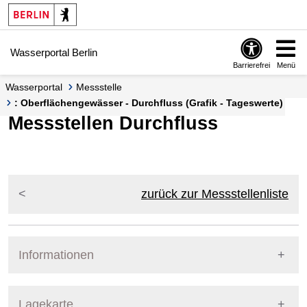
Springe zur Navigation
Springe zum Inhalt
Wasserportal Berlin
Barrierefrei
Menü
Wasserportal
Messstelle
: Oberflächengewässer - Durchfluss (Grafik - Tageswerte)
Messstellen Durchfluss
zurück zur Messstellenliste
Informationen
Pegel Berlin
Lagekarte