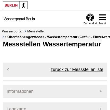
Springe zur Navigation
Springe zum Inhalt
Wasserportal Berlin
Barrierefrei
Menü
Wasserportal
Messstelle
: Oberflächengewässer - Wassertemperatur (Grafik - Einzelwert
Messstellen Wassertemperatur
zurück zur Messstellenliste
Informationen
Pegel Berlin
Lagekarte