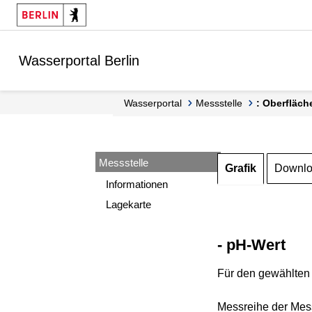
Springe zur Navigation
Springe zum Inhalt
Wasserportal Berlin
Wasserportal
Messstelle
: Oberfläch
Messstelle
Grafik
Downl
Informationen
Lagekarte
- pH-Wert
Für den gewählten 
Messreihe der Mess