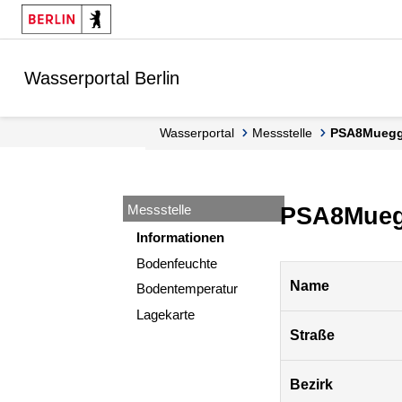
Springe zur Navigation
Springe zum Inhalt
Wasserportal Berlin
Wasserportal
Messstelle
PSA8Muegg
Messstelle
PSA8Mueg
Informationen
Bodenfeuchte
Pegel
Name
Bodentemperatur
Berlin
Lagekarte
Straße
Bezirk