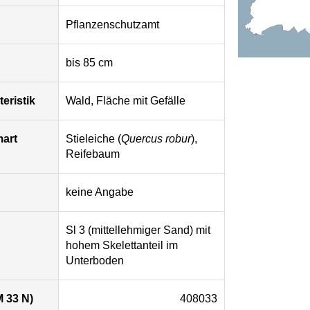
Pflanzenschutzamt
bis 85 cm
eristik
Wald, Fläche mit Gefälle
mart
Stieleiche (
Quercus robur
),
Reifebaum
keine Angabe
Sl 3 (mittellehmiger Sand) mit
hohem Skelettanteil im
Unterboden
 33 N)
408033