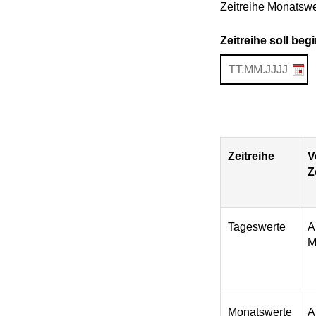
Zeitreihe Monatswe
Zeitreihe soll be
Zeitreihe
V
Z
Download
Tageswerte
A
M
Monatswerte
A