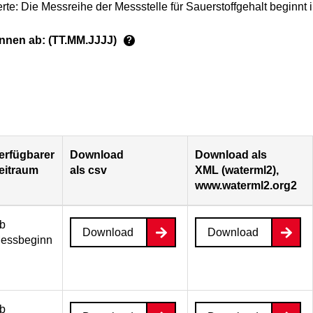
rte: Die Messreihe der Messstelle für Sauerstoffgehalt beginnt
ginnen ab: (TT.MM.JJJJ)
?
erfügbarer
Download
Download als
eitraum
als csv
XML (waterml2),
www.waterml2.org2
b
Download
Download
essbeginn
b