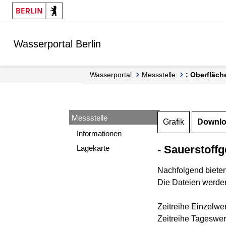
Springe zur Navigation
Springe zum Inhalt
Wasserportal Berlin
Wasserportal
Messstelle
: Oberfläch
Messstelle
Grafik
Downl
Informationen
- Sauerstoffg
Lagekarte
Nachfolgend biete
Die Dateien werden
Zeitreihe Einzelwe
Zeitreihe Tageswer